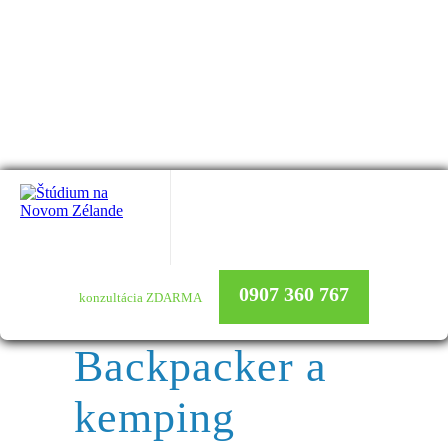
Backpacker a
Úvod
Ubytovanie
kemping
0907 360 767
konzultácia ZDARMA
Backpacker a
kemping