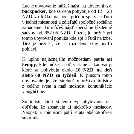
Lacné ubytovanie môžeš nájsť na ubytovni tzv.
backpacker
, kde sa cena pohybuje od 12 – 23
NZD za lôžko na noc, pričom spí viac ľudí
v jednej miestnosti a zdieľajú spoločné sociálne
zariadenie. Tu môžeš nájsť špeciálne týždenné
sadzby od 85-105 NZD. Pozor, je bežné pri
tomto ubytovaní ponuka kde spí 8 ľudí na izbe.
Tiež je bežné , že sú rozdelené izby podľa
pohlaví.
K úplne najlacnejším možnostiam patria asi
kempy
, kde môžeš spať v stane a karavany,
ktoré sa pohybujú okolo
10 NZD na deň
alebo 60 NZD za týždeň
. K plusom tohto
ubytovanie je, že stretneš množstvo turistov
z celého sveta a máš možnosť komunikácie
v angličtine.
Sú turisti, ktorí si tento typ ubytovania tak
obľúbia, že zostávajú aj niekoľko mesiacov.
Naopak k mínusom patrí strata akéhokoľvek
súkromia.